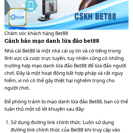
Chăm sóc khách hàng Bet88
Cảnh bảo mạo danh lừa đảo bet88
Nhà cái Bet88 là một nhà cái uy tín và có tiếng trong
lĩnh vực cá cược trực tuyến, tuy nhiên cũng có những
trường hợp mạo danh lừa đảo Bet88 để lừa đảo người
chơi. Đây là một hoạt động bất hợp pháp và rất nguy
hiểm, vì nó có thể gây thiệt hại nghiêm trọng cho
người chơi.
Để phòng tránh bị mạo danh lừa đảo Bet88, bạn có thể
tuân thủ một số lời khuyên sau đây:
Sử dụng đường link chính thức: Luôn sử dụng
đường link chính thức của Bet88 khi truy cập vào