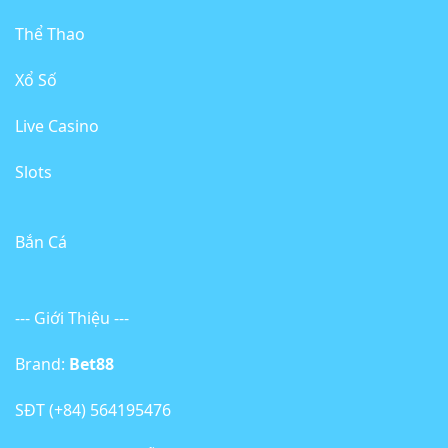
Thể Thao
Xổ Số
Live Casino
Slots
Bắn Cá
--- Giới Thiệu ---
Brand:
Bet88
SĐT
(+84) 564195476