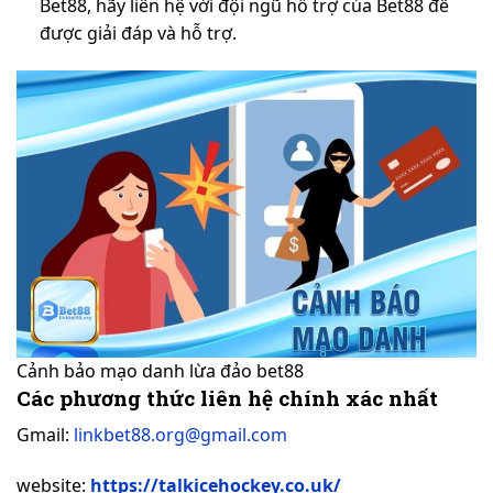
Bet88, hãy liên hệ với đội ngũ hỗ trợ của Bet88 để
được giải đáp và hỗ trợ.
Cảnh bảo mạo danh lừa đảo bet88
Các phương thức liên hệ chính xác nhất
Gmail:
linkbet88.org@gmail.com
website:
https://talkicehockey.co.uk/