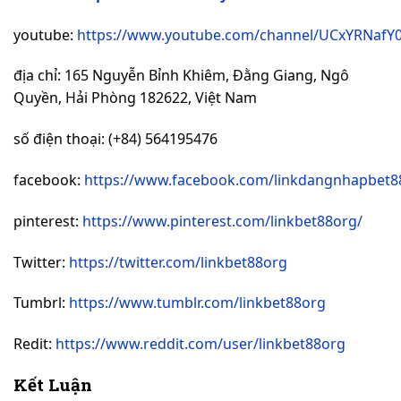
youtube:
https://www.youtube.com/channel/UCxYRNafY
địa chỉ: 165 Nguyễn Bỉnh Khiêm, Đằng Giang, Ngô
Quyền, Hải Phòng 182622, Việt Nam
số điện thoại: (+84) 564195476
facebook:
https://www.facebook.com/linkdangnhapbet8
pinterest:
https://www.pinterest.com/linkbet88org/
Twitter:
https://twitter.com/linkbet88org
Tumbrl:
https://www.tumblr.com/linkbet88org
Redit:
https://www.reddit.com/user/linkbet88org
Kết Luận