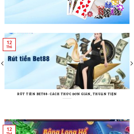
12
Th6
RÚT TIỀN BET88- CÁCH THỨC ĐƠN GIẢN, THUẬN TIỆN
12
Th4