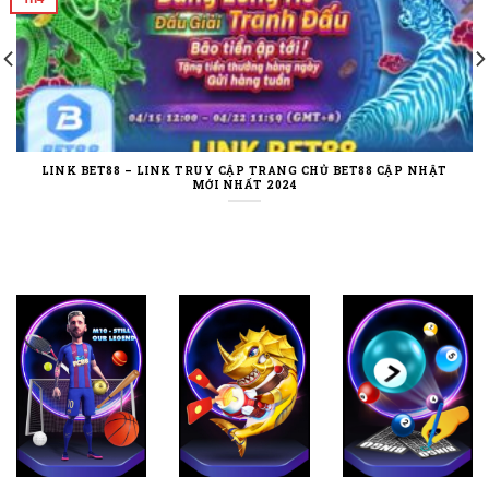
LINK BET88 – LINK TRUY CẬP TRANG CHỦ BET88 CẬP NHẬT
MỚI NHẤT 2024