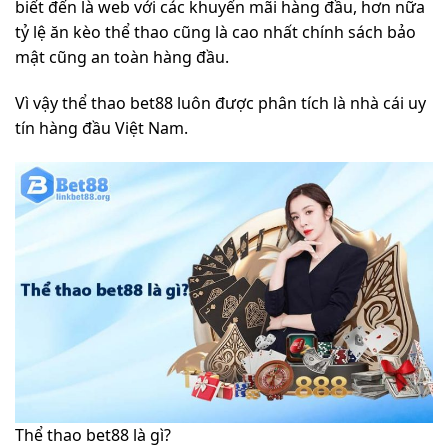
biết đến là web với các khuyến mãi hàng đầu, hơn nữa
tỷ lệ ăn kèo thể thao cũng là cao nhất chính sách bảo
mật cũng an toàn hàng đầu.
Vì vậy thể thao bet88 luôn được phân tích là nhà cái uy
tín hàng đầu Việt Nam.
Thể thao bet88 là gì?