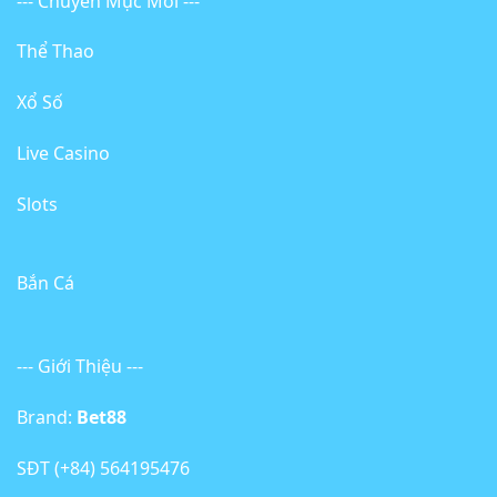
--- Chuyên Mục Mới ---
Thể Thao
Xổ Số
Live Casino
Slots
Bắn Cá
--- Giới Thiệu ---
Brand:
Bet88
SĐT
(+84) 564195476