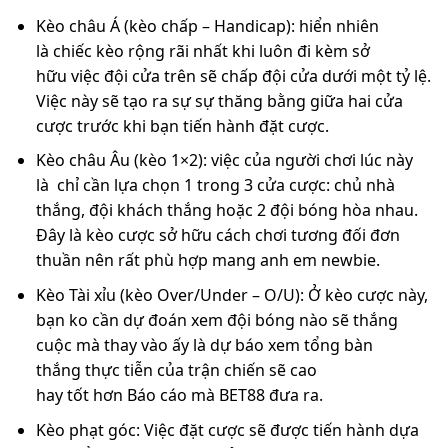
Kèo châu Á (kèo chấp – Handicap): hiển nhiên
là chiếc kèo rộng rãi nhất khi luôn đi kèm sở
hữu việc đội cửa trên sẽ chấp đội cửa dưới một tỷ lệ.
Việc này sẽ tạo ra sự sự thăng bằng giữa hai cửa
cược trước khi bạn tiến hành đặt cược.
Kèo châu Âu (kèo 1×2): việc của người chơi lúc này
là chỉ cần lựa chọn 1 trong 3 cửa cược: chủ nhà
thắng, đội khách thắng hoặc 2 đội bóng hòa nhau.
Đây là kèo cược sở hữu cách chơi tương đối đơn
thuần nên rất phù hợp mang anh em newbie.
Kèo Tài xỉu (kèo Over/Under – O/U): Ở kèo cược này,
bạn ko cần dự đoán xem đội bóng nào sẽ thắng
cuộc mà thay vào ấy là dự báo xem tổng bàn
thắng thực tiễn của trận chiến sẽ cao
hay tốt hơn Báo cáo mà BET88 đưa ra.
Kèo phạt góc: Việc đặt cược sẽ được tiến hành dựa