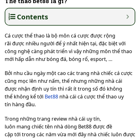
Thể thao bet88 là gì?
Contents
Cá cược thể thao là bộ môn cá cược được rộng
rãi được nhiều người để ý nhất hiện tại, đặc biệt với
công nghệ càng phát triển vì vậy những môn thể thao
mới hấp dẫn như bóng đá, bóng rổ, esport, …
Bởi nhu cầu ngày một cao các trang nhà chiếc cá cược
cũng mọc lên như nấm, thế nhưng những nhà cái
được nhận định uy tín thì rất ít trong số đó không
thể không kể tới
Bet88
nhà cái cá cược thể thao uy
tín hàng đầu.
Trong những trang review nhà cái uy tín,
luôn mang chiếc tên nhà dòng Bet88 được đề
cập tới trong các năm vừa mới đây nhà chiếc luôn được