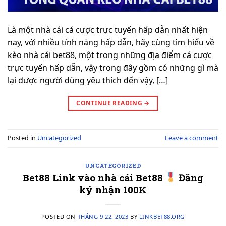
Là một nhà cái cá cược trực tuyến hấp dẫn nhất hiện
nay, với nhiều tính năng hấp dẫn, hãy cùng tìm hiểu về
kèo nhà cái bet88, một trong những địa điểm cá cược
trực tuyến hấp dẫn, vậy trong đây gồm có những gì mà
lại được người dùng yêu thích đến vậy, […]
CONTINUE READING
→
Posted in
Uncategorized
Leave a comment
UNCATEGORIZED
Bet88 Link vào nhà cái Bet88
Đăng
ký nhận 100K
POSTED ON
THÁNG 9 22, 2023
BY
LINKBET88.ORG