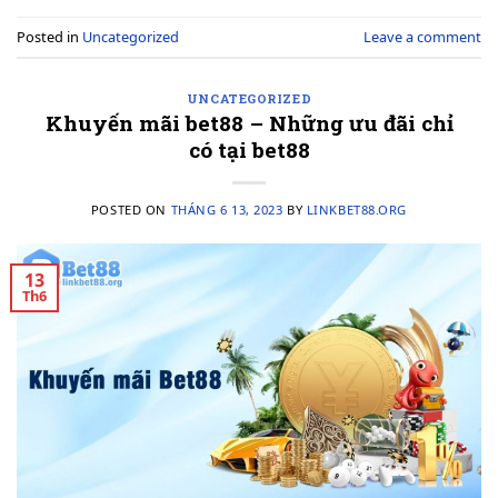
Posted in
Uncategorized
Leave a comment
UNCATEGORIZED
Khuyến mãi bet88 – Những ưu đãi chỉ
có tại bet88
POSTED ON
THÁNG 6 13, 2023
BY
LINKBET88.ORG
13
Th6