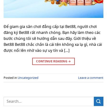
Để giam gia sân chơi đẳng cấp tại Bet88, người chơi
đăng ký Bet88 rất nhanh chóng. Bạn hãy làm theo các
bước chúng tôi sẽ hướng dẫn sau đây. Giới thiệu về
Bet88 Bet88 chắc chắn là cái tên không xa lạ gì, nhà cái
được nổi lên nhờ vào sự uy tín và […]
CONTINUE READING
→
Posted in
Uncategorized
Leave a comment