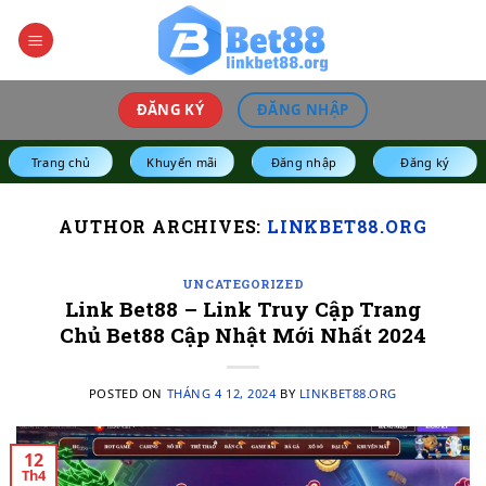
Skip
to
content
ĐĂNG KÝ
ĐĂNG NHẬP
Trang chủ
Khuyến mãi
Đăng nhập
Đăng ký
AUTHOR ARCHIVES:
LINKBET88.ORG
UNCATEGORIZED
Link Bet88 – Link Truy Cập Trang
Chủ Bet88 Cập Nhật Mới Nhất 2024
POSTED ON
THÁNG 4 12, 2024
BY
LINKBET88.ORG
12
Th4