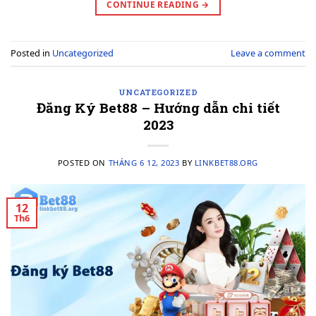
CONTINUE READING
→
Posted in
Uncategorized
Leave a comment
UNCATEGORIZED
Đăng Ký Bet88 – Hướng dẫn chi tiết
2023
POSTED ON
THÁNG 6 12, 2023
BY
LINKBET88.ORG
12
Th6