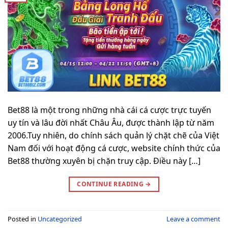
Bet88 là một trong những nhà cái cá cược trực tuyến
uy tín và lâu đời nhất Châu Âu, được thành lập từ năm
2006.Tuy nhiên, do chính sách quản lý chặt chẽ của Việt
Nam đối với hoạt động cá cược, website chính thức của
Bet88 thường xuyên bị chặn truy cập. Điều này […]
CONTINUE READING
→
Posted in
Uncategorized
Leave a comment