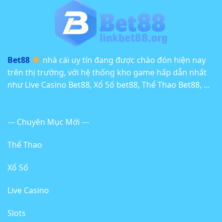
Bet88
nhà cái uy tín đang được chào đón hiện nay
trên thị trường, với hệ thống kho game hấp dẫn nhất
như Live Casino Bet88, Xổ Số bet88, Thể Thao Bet88, ...
--- Chuyên Mục Mới ---
Thể Thao
Xổ Số
Live Casino
Slots